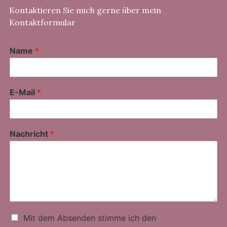
Kontaktieren Sie mich gerne über mein
Kontaktformular
Name
*
E-Mail
*
Nachricht
*
D
Mit dem Absenden stimme ich den
a