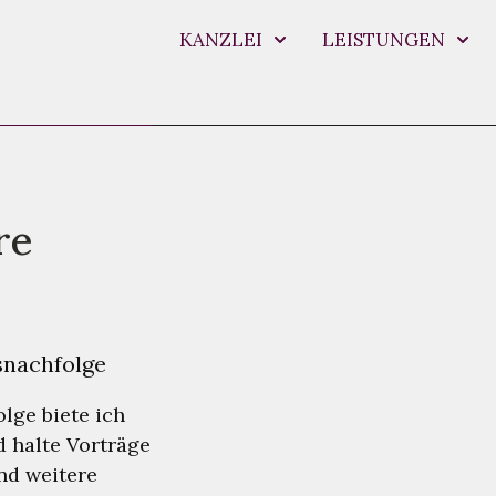
KANZLEI
LEISTUNGEN
re
snachfolge
lge biete ich
 halte Vorträge
nd weitere