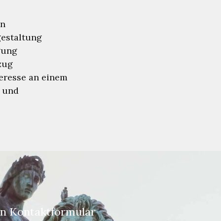
ben
gestaltung
gung
zug
teresse an einem
t und
in Kontaktformular