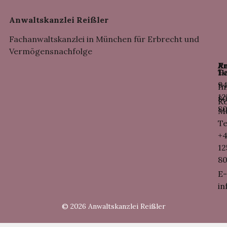
Anwaltskanzlei Reißler
Fachanwaltskanzlei in München für Erbrecht und
Vermögensnachfolge
An
K
Re
Da
H
Te
9
+4
I
12
8
Ko
8
M
Te
+4
12
8
E-
in
re
© 2026 Anwaltskanzlei Reißler