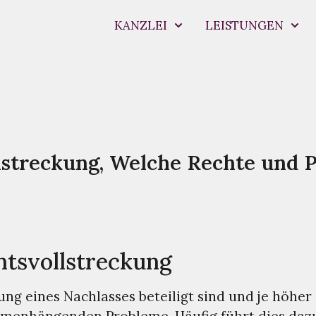
KANZLEI
LEISTUNGEN
lstreckung, Welche Rechte und P
tsvollstreckung
g eines Nachlasses beteiligt sind und je höher d
menhängenden Probleme. Häufig führt dies dazu,