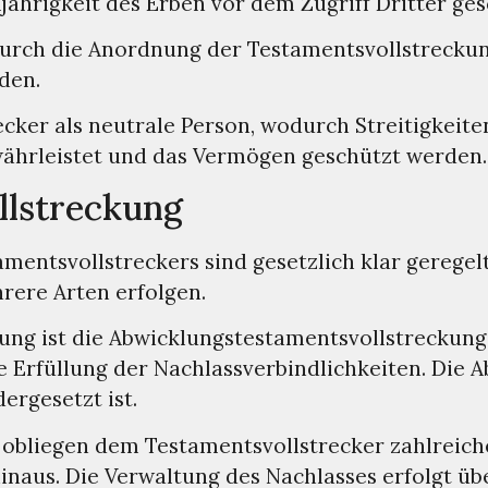
ljährigkeit des Erben vor dem Zugriff Dritter ge
rch die Anordnung der Testamentsvollstreckung
den.
cker als neutrale Person, wodurch Streitigkeit
währleistet und das Vermögen geschützt werden.
llstreckung
mentsvollstreckers sind gesetzlich klar geregel
rere Arten erfolgen.
kung ist die Abwicklungstestamentsvollstreckun
ie Erfüllung der Nachlassverbindlichkeiten. Die
ergesetzt ist.
obliegen dem Testamentsvollstrecker zahlreiche
naus. Die Verwaltung des Nachlasses erfolgt üb